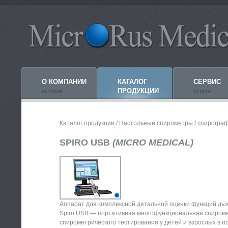
О КОМПАНИИ
КАТАЛОГ
СЕРВИС
ПРОДУКЦИИ
история
услуги
Каталог продукции
/
Настольные спирометры / спирогра
SPIRO USB
(MICRO MEDICAL)
купить
(спирограф)
Аппарат для комплексной детальной оценки функций ды
Spiro USB — портативная многофункциональная спироме
спирометрического тестирования у детей и взрослых в 