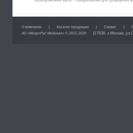
Калибровочный насос – предназначен для проведения к
О компании
|
Каталог продукции
|
Сервис
|
117638
, г.Москва, ул.
АО «МикроРус Медикал» © 2011-
2026