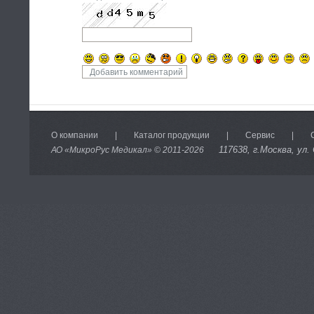
О компании
|
Каталог продукции
|
Сервис
|
117638
, г.Москва, ул.
АО «МикроРус Медикал» © 2011-
2026