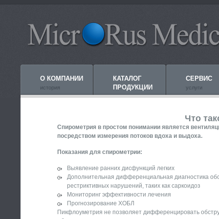
О КОМПАНИИ
КАТАЛОГ
СЕРВИС
ПРОДУКЦИИ
история
услуги
Что та
Спирометрия в простом понимании является вентиляц
посредством измерения потоков вдоха и выдоха.
Показания для спирометрии:
Выявление ранних дисфункций легких
Дополнительная дифференциальная диагностика обстр
рестриктивных нарушений, таких как саркоидоз
Мониторинг эффективности лечения
Прогнозирование ХОБЛ
Пикфлоуметрия не позволяет дифференцировать обструк