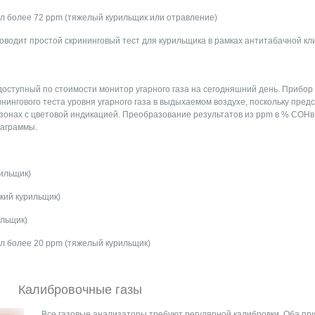
ал более 72 ppm (тяжелый курильщик или отравление)
оводит простой скрининговый тест для курильщика в рамках антитабачной кл
оступный по стоимости монитор угарного газа на сегодняшний день. Прибор
нингового теста уровня угарного газа в выдыхаемом воздухе, поскольку пред
азонах с цветовой индикацией. Преобразование результатов из ppm в % COHв
аграммы.
рильщик)
кий курильщик)
ильщик)
ал более 20 ppm (тяжелый курильщик)
Калибровочные газы
Все газовые анализаторы требуют регулярной калибровки. Оба пр