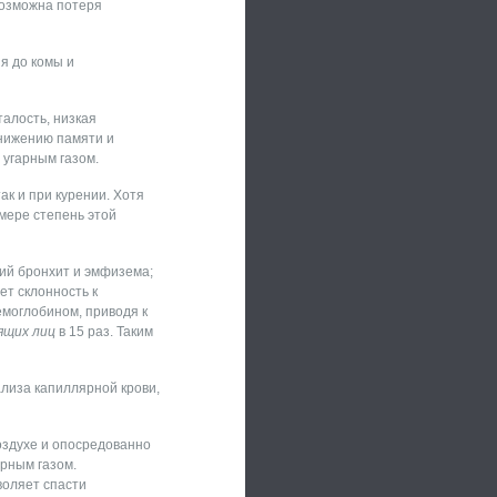
возможна потеря
я до комы и
талость, низкая
снижению памяти и
 угарным газом.
ак и при курении. Хотя
 мере степень этой
кий бронхит и эмфизема;
т склонность к
моглобином, приводя к
ящих лиц
в 15 раз. Таким
лиза капиллярной крови,
оздухе и опосредованно
арным газом.
воляет спасти