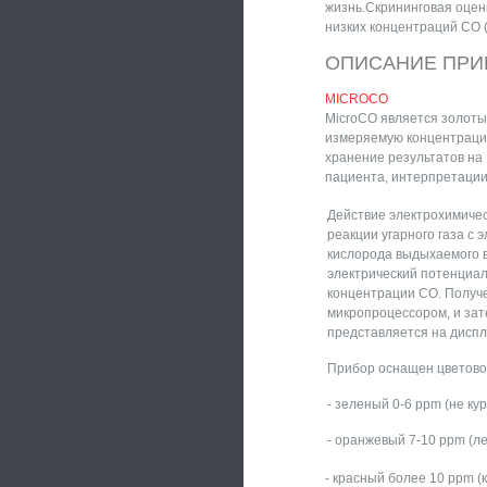
жизнь.Скрининговая оцен
низких концентраций СО (ч
ОПИСАНИЕ ПРИ
MICROCO
MicroCO является золоты
измеряемую концентраци
хранение результатов на
пациента, интерпретации
Действие электрохимичес
реакции угарного газа с 
кислорода выдыхаемого в
электрический потенциа
концентрации СО. Полу
микропроцессором, и зат
представляется на диспл
Прибор оснащен цветово
- зеленый 0-6 ppm (не ку
- оранжевый 7-10 ppm (ле
- красный более 10 ppm (