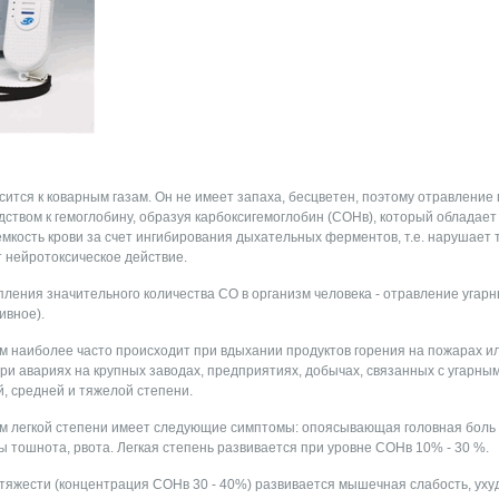
сится к коварным газам. Он не имеет запаха, бесцветен, поэтому отравление
дством к гемоглобину, образуя карбоксигемоглобин (СОНв), который обладае
мкость крови за счет ингибирования дыхательных ферментов, т.е. нарушает 
т нейротоксическое действие.
ения значительного количества СО в организм человека - отравление угарны
ивное).
м наиболее часто происходит при вдыхании продуктов горения на пожарах и
ри авариях на крупных заводах, предприятиях, добычах, связанных с угарны
, средней и тяжелой степени.
м легкой степени имеет следующие симптомы: опоясывающая головная боль (
 тошнота, рвота. Легкая степень развивается при уровне СОНв 10% - 30 %.
тяжести (концентрация СОНв 30 - 40%) развивается мышечная слабость, уху