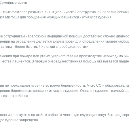
/Семейные врачи
антных факторов развития ХОБЛ (хронической обструктивной болезни легких)
ют MicroCO для поощрения курящих пациентов к отказу от курения.
зе сотрудникам неотложной медицинской помощи достаточно сложно диагнос
зрении на отравление делается анализ крови для определения уровня карбок
атора - более быстрый и легкий способ диагностики.
ажения при пожаре или утечке угарного газа на производстве необходимо бы
чества пациентов. В первую очередь неотложная помощь оказывается паци
н не прекращают курение во время беременности. Micro CO – образователь
рения беременных женщин к отказу от курения. Отказ от курения - важный ш
ы своего ребенка.
 газа используется на любом рабочем месте, где служащие могут быть подве
где курение запрещено.