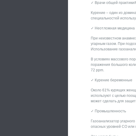
✓ Врачи общей практики
Курение – один из домин
специальностей использу
✓ Неотложная медицина
При неизвестном анамне
угарным газом. При подо
Использование газоанализ
В условиях массового пор
поражения большого коли
72 ppm.
✓ Курение беременные
Около 61% курящих женщи
используют с целью поощ
может сделать для защит
✓ Промышленность
Газоанализатор угарного
опасных уровней СО или 