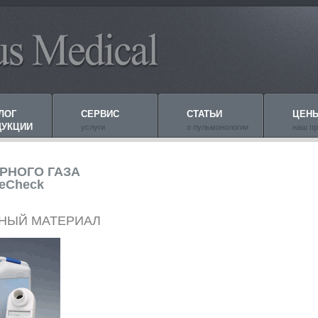
ЛОГ
СЕРВИС
СТАТЬИ
ЦЕН
ДУКЦИИ
услуги
о пульмонологии
наш пр
РНОГО ГАЗА
eCheck
НЫЙ МАТЕРИАЛ