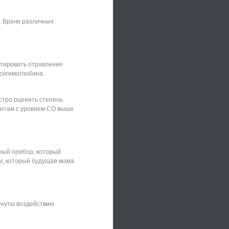
. Врачи различных
тировать отравление
сигемоглобина.
стро оценить степень
ентам с уровнем СО выше
ный прибор, который
аг, который будущая мама
ргнуты воздействию