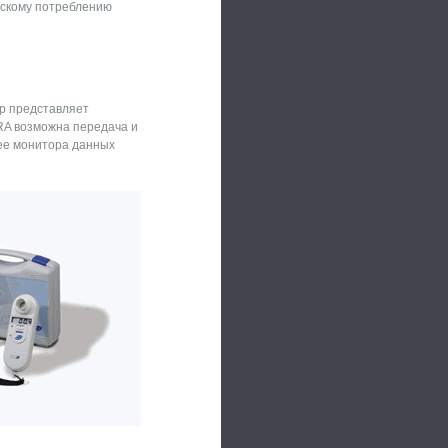
ескому потреблению
ор представляет
A возможна передача и
лее монитора данных