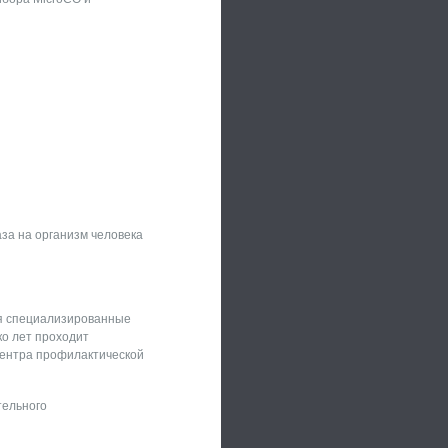
аза на организм человека
ся специализированные
ко лет проходит
Центра профилактической
тельного