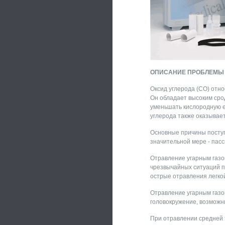
ОПИСАНИЕ ПРОБЛЕМЫ
Оксид углерода (СО) отно
Он обладает высоким сро
уменьшать кислородную е
углерода также оказывае
Основные причины поступл
значительной мере - пасс
Отравление угарным газо
чрезвычайных ситуаций п
острые отравления легкой
Отравление угарным газо
головокружение, возможны
При отравлении средней 