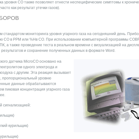
ка уровня СО также позволяет отнести неспецифические симптомы к хронич
асто как результат утечки газов).
БОРОВ
м стандартом мониторинга уровня угарного газа на сегодняшний день. Приб
ю СО в PPM или %Hв CO. При использовании компьютерной программы COBR
 ПК, а также проведение теста в реальном времени с визуализацией на дисп
 результатов и сохранение полученных данных в формате Word.
кого датчика MicroCO основано на
электролитом одного электрода и
оздуха с другим. Эта реакция вызывает
л, пропорциональный уровню
ченные данные обрабатываются
ем пиковая концентрация угарного газа
ее.
й сигнализацией:
рильщик)
гкий курильщик)
курильщик)