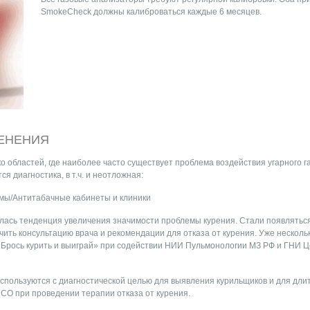
SmokeCheck должны калиброваться каждые 6 месяцев.
ЕНЕНИЯ
 областей, где наиболее часто существует проблема воздействия угарного г
ся диагностика, в т.ч. и неотложная:
мы/Антитабачные кабинеты и клиники
лась тенденция увеличения значимости проблемы курения. Стали появлять
чить консультацию врача и рекомендации для отказа от курения. Уже несколь
Брось курить и выиграй» при содействии НИИ Пульмонологии МЗ РФ и ГНИ 
используются с диагностической целью для выявления курильщиков и для дли
СО при проведении терапии отказа от курения.