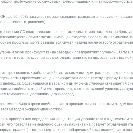
кардия, возбуждение со слуховыми галлюцинациями или заторможенность, 
ОНв до 50 - 60% наступает потеря сознания, развивается нарушения дыхани
желая степень отравления).
равление СО ведет к возникновению таких симптомов, как головная боль, ус
неврологической симптоматики, имеющей сходство с болезнью Паркинсона, 
обные проблемы могут развиваться спустя недели после острого отравления
гарным газом происходит как на заводах и предприятиях с утечкой СО газа, т
е отчет в том, что курение вредно, однако мало кто из них осознает в полной
тию трех основных заболеваний с летальным исходом: рак легкого; хроничес
ступы астмы происходят чаще и приобретают более тяжелую форму. Возникае
 инфекций. Содержащаяся в табачном дыму окись углерода связывается с ге
сигемоглобина, который может превысить соответствующий уровень у
некур
ъем гемоглобина, доставляющего кислород.
оксигемоглобина в крови наиболее часто проводится инвазивным методом ана
яется методом экспресс-диагностики.
лись приборы для определения концентрации угарного газа в выдыхаемом в
рови, что позволяет немедленно оценить пациента на предмет отравления уг
ородотерапии (в тяжелых случаях - гипербарической оксигенации) часто поз