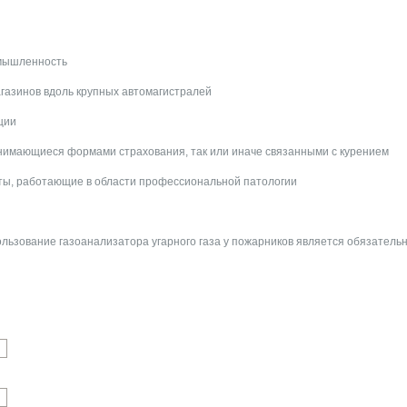
мышленность
агазинов вдоль крупных автомагистралей
ции
анимающиеся формами страхования, так или иначе связанными с курением
ты, работающие в области профессиональной патологии
ользование газоанализатора угарного газа у пожарников является обязатель