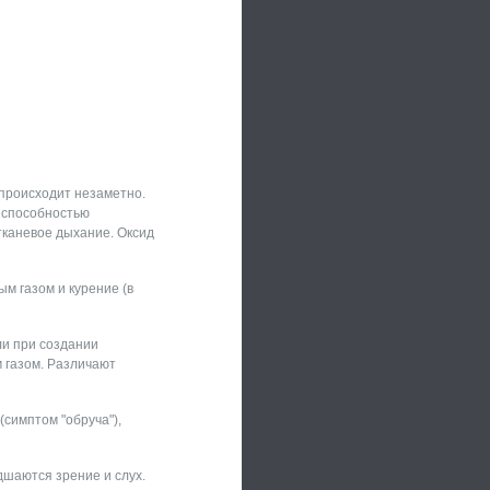
 происходит незаметно.
т способностью
тканевое дыхание. Оксид
м газом и курение (в
ли при создании
м газом. Различают
симптом "обруча"),
дшаются зрение и слух.