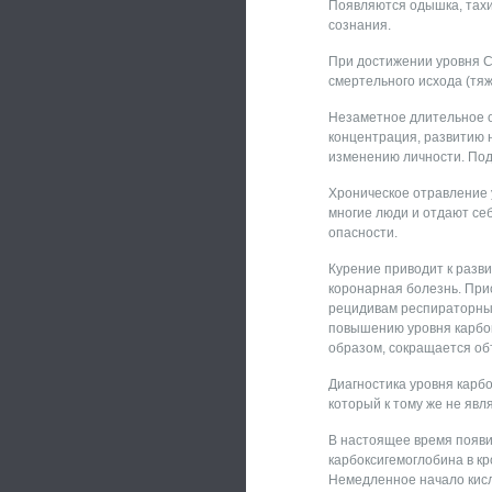
Появляются одышка, тахи
сознания.
При достижении уровня С
смертельного исхода (тя
Незаметное длительное от
концентрация, развитию 
изменению личности. Под
Хроническое отравление у
многие люди и отдают себ
опасности.
Курение приводит к разви
коронарная болезнь. При
рецидивам респираторных
повышению уровня карбок
образом, сокращается об
Диагностика уровня карб
который к тому же не явл
В настоящее время появи
карбоксигемоглобина в к
Немедленное начало кисл