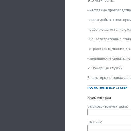
Это могут быть:
- нефтяные производства
- горно-добывающая про
- рабочие автостоянок, м
- бензозаправочные стан
- страховые компании, з
- медицинские специалис
✓ Пожарные службы
В некоторых странах исп
посмотреть все статьи
Комментарии
Заголовок комментария:
Ваш ник: