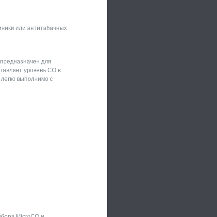
иники или антитабачных
 предназначен для
ставляет уровень СО в
 легко выполнимо с
ибора MicroCO и