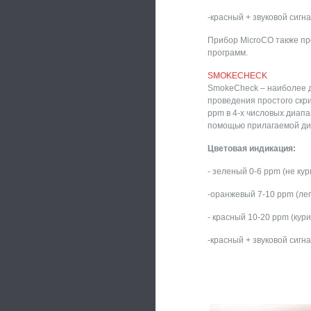
-красный + звуковой сигн
Прибор MicroCO также пр
программ.
SMOKECHECK
SmokeCheck – наиболее д
проведения простого скри
ppm в 4-х числовых диап
помощью прилагаемой ди
Цветовая индикация:
- зеленый 0-6 ppm (не ку
-оранжевый 7-10 ppm (лег
- красный 10-20 ppm (кур
-красный + звуковой сигн