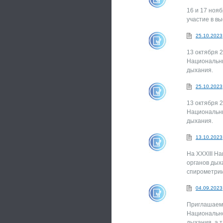
16 и 17 ноя
участие в в
25.10.2023
13 октября 2
Национальны
дыхания.
25.10.2023
13 октября 2
Национальны
дыхания.
13.10.2023
На XXXIII Н
органов дых
спирометри
04.09.2023
Приглашаем 
Национально
дыхания, а 