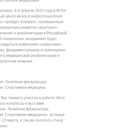
оссийской Федерации
оллеги, 8-9 апреля 2024 года в ФГБУ
й центр мозга и нейротехнологий
» пройдет Конгресс, посвященный
концепции развития санаторно-
лечения и реабилитации в Российской
В секционных заседаниях будут
суждаться изменения нормативно-
зы, фундаментальные и прикладные
я в медицинской реабилитации и
урортном лечении.
я. Лечебная физкультура.
я. Спортивная медицина
Вас принять участие в работе VII-го
ого конгресса и выставки
ия. Лечебная физкультура.
я. Спортивная медицина», которые
-13 марта, а так же посетить стенд
нии.