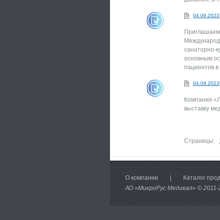
04.09.2023
Приглашаем 
Международн
санаторно-к
основным ос
пациентов в
04.09.2023
Компания «Л
выставку ме
Страницы:
О компании
|
Каталог про
АО «МикроРус Медикал» © 2011-