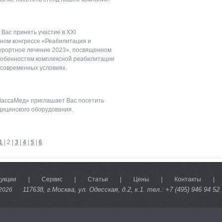
Вас принять участие в XXI
ом конгрессе «Реабилитация и
урортное лечение 2023», посвященном
обенностям комплексной реабилитации
 современных условиях.
ассаМед» приглашает Вас посетить
дицинского оборудования.
1
|
2
|
3
|
4
|
5
|
6
дукции
|
Сервис
|
Статьи
|
Цены
|
Контакты
|
117638
, г.Москва, ул. Одесская, д.2, к.1. тел.: +7 (495) 946 94 52
2026