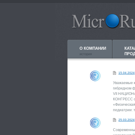
О КОМПАНИИ
КАТА
ПРО
история
15.04.2024
Уважаемые к
гибридном ф
VII НАЦИ
КОНГРЕСС с
«Физическая
педиатрии: 
25.03.2024
Современные