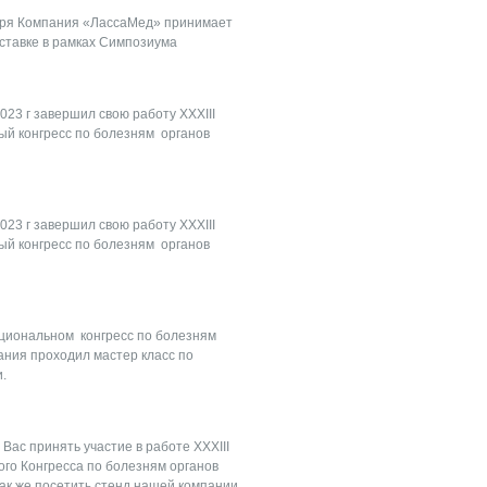
бря Компания «ЛассаМед» принимает
ыставке в рамках Симпозиума
023 г завершил свою работу XXXIII
й конгресс по болезням органов
023 г завершил свою работу XXXIII
й конгресс по болезням органов
ациональном конгресс по болезням
ания проходил мастер класс по
и.
Вас принять участие в работе XXXIII
го Конгресса по болезням органов
так же посетить стенд нашей компании.