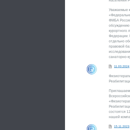
населения Р
Уважаемые к
«Федеральны
ФМБА России
обсуждению 
курортного 
Федерации. 
отдельно об
правовой ба
исследовани
санаторно-к
11.03.2024
Физиотерапи
Реабилитаци
Приглашаем 
Всероссийск
«Физиотерап
Реабилитаци
состоятся 12
нашей компа
15.11.2023