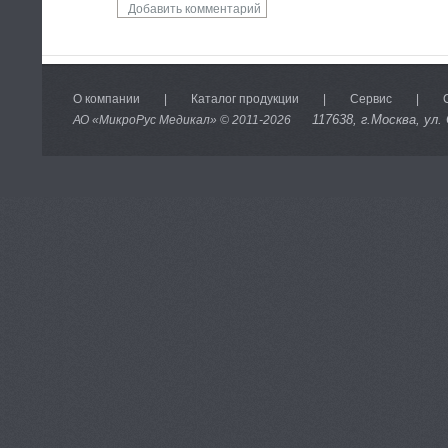
О компании
|
Каталог продукции
|
Сервис
|
117638
, г.Москва, ул.
АО «МикроРус Медикал» © 2011-
2026