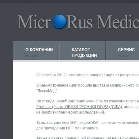
О КОМПАНИИ
КАТАЛОГ
СЕРВИС
ПРОДУКЦИИ
история
услуги
30 октября 2013 г. состоялась конференция в Центральн
В рамках конференции прошла выставка медицинского об
"ЛассаМед".
На стенде нашей компании можно было ознакомиться с
Products (бывш. GRASS TECHNOLOGIES) (США)
, имеюще
нейрофизиологических исследований.
Таких как: системы ЭЭГ, видео-ЭЭГ, системы холтеровс
для проведения ПСГ мониторинга.
Так же в рамках прошедшей конференции нашей компан