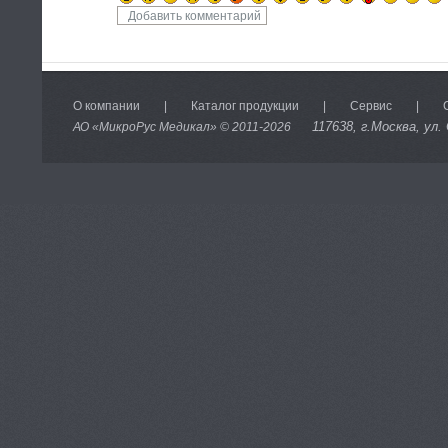
О компании
|
Каталог продукции
|
Сервис
|
117638
, г.Москва, ул.
АО «МикроРус Медикал» © 2011-
2026