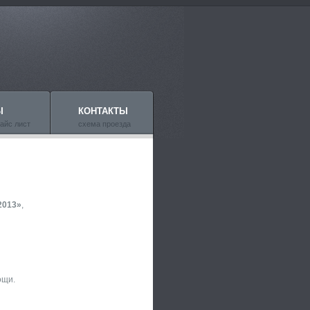
Ы
КОНТАКТЫ
айс лист
схема проезда
2013»
,
ощи.