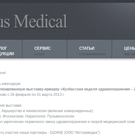
ЛОГ
СЕРВИС
СТАТЬИ
ЦЕН
ДУКЦИИ
услуги
о пульмонологии
наш пр
еги!
ь ежегодную
изированную выставку-ярмарку «Кузбасская неделя здравоохранения – 
ово с 26 февраля по 01 марта 2013 г.
ия выставки:
. Акушерство и гинекология (включая новорожденных).
я. Фтизиатрия. Наркология. Пульмонология.
но укрепление первичного звена здравоохранения и скорой медицинской пом
ать участие наши партнеры - DIZANE (ООО "Интермедиа").