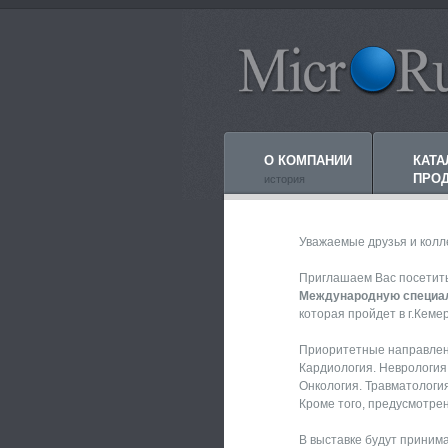
О КОМПАНИИ
КАТА
ПРО
история
Уважаемые друзья и колл
Приглашаем Вас посетит
Международную специал
которая пройдет в г.Кемер
Приоритетные направлен
Кардиология. Неврология
Онкология. Травматологи
Кроме того, предусмотре
В выставке будут приним