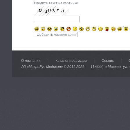
Введите текст на картинке
О компании
|
Каталог продукции
|
Сервис
|
117638
, г.Москва, ул.
АО «МикроРус Медикал» © 2011-
2026