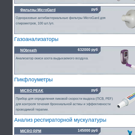
руб
Фильтры MicroGard
Одноразовые антибактериальные фильтры MicroGard для
спирометров, 100 шт./уп.
Газоанализаторы
632000 руб
NObreath
Анализатор окиси азота выдыхаемого воздуха.
Пикфлоуметры
руб
MICRO PEAK
Прибор для определения пиковой скорости выдоха (ПСВ, PEF)
для контроля течения бронхиальной астмы и эффективности
проводимой терапии.
Анализ респираторной мускулатуры
145000 руб
MICRO RPM