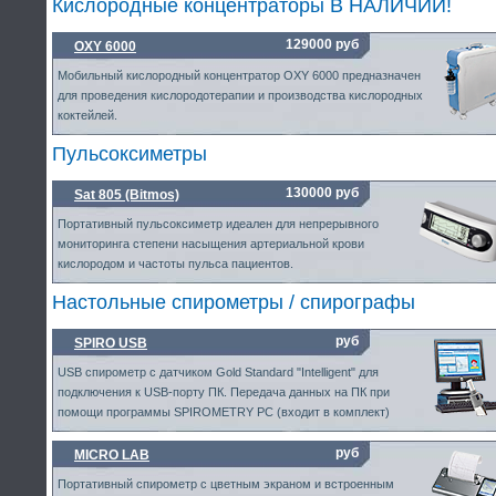
Кислородные концентраторы В НАЛИЧИИ!
129000 руб
OXY 6000
Мобильный кислородный концентратор OXY 6000 предназначен
для проведения кислородотерапии и производства кислородных
коктейлей.
Пульсоксиметры
130000 руб
Sat 805 (Bitmos)
Портативный пульсоксиметр идеален для непрерывного
мониторинга степени насыщения артериальной крови
кислородом и частоты пульса пациентов.
Настольные спирометры / спирографы
руб
SPIRO USB
USB спирометр с датчиком Gold Standard "Intelligent" для
подключения к USB-порту ПК. Передача данных на ПК при
помощи программы SPIROMETRY PC (входит в комплект)
руб
MICRO LAB
Портативный спирометр с цветным экраном и встроенным