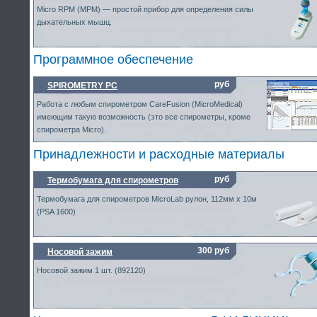
Micro RPM (MPM) — простой прибор для определения силы
дыхательных мышц.
Программное обеспечение
руб
SPIROMETRY PC
Работа с любым спирометром CareFusion (MicroMedical)
имеющим такую возможность (это все спирометры, кроме
спирометра Micro).
Принадлежности и расходные материалы
руб
Термобумага для спирометров
Термобумага для спирометров MicroLab рулон, 112мм х 10м
(PSA 1600)
300 руб
Носовой зажим
Носовой зажим 1 шт. (892120)