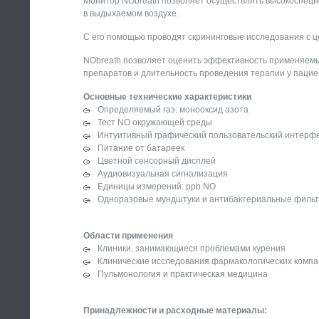
Монитор NObreath позволяет осуществлять высокоспеци
в выдыхаемом воздухе.
С его помощью проводят скрининговые исследования с ц
NObreath позволяет оценить эффективность применяемы
препаратов и длительность проведения терапии у пацие
Основные технические характеристики
Определяемый газ: монооксид азота
Тест NO окружающей среды
Интуитивный графический пользовательский интерф
Питание от батареек
Цветной сенсорный дисплей
Аудиовизуальная сигнализация
Единицы измерений: ppb NO
Одноразовые мундштуки и антибактериальные фильт
Области применения
Клиники, занимающиеся проблемами курения
Клинические исследования фармакологических комп
Пульмонология и практическая медицина
Принадлежности и расходные материалы: