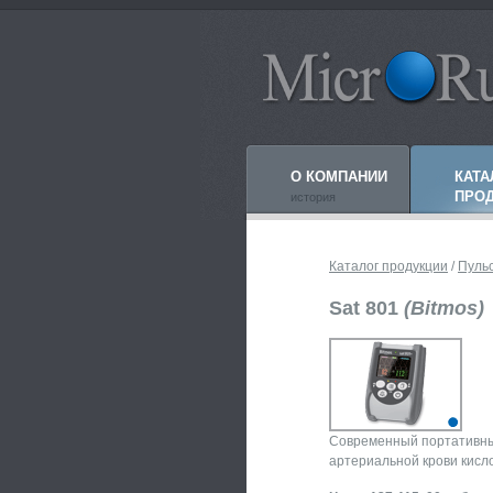
О КОМПАНИИ
КАТА
ПРО
история
Каталог продукции
/
Пуль
Sat 801
(Bitmos)
(технология Mas
Современный портативны
артериальной крови кисл