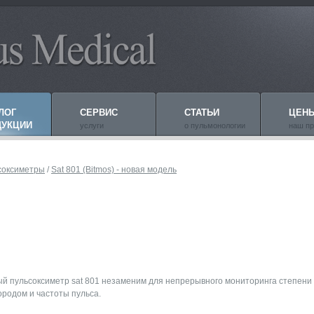
ЛОГ
СЕРВИС
СТАТЬИ
ЦЕН
ДУКЦИИ
услуги
о пульмонологии
наш пр
соксиметры
/
Sat 801 (Bitmos) - новая модель
MICRO LOOP - портативный пульсоксиметр с цве
simo)
й пульсоксиметр sat 801 незаменим для непрерывного мониторинга степен
ородом и частоты пульса.