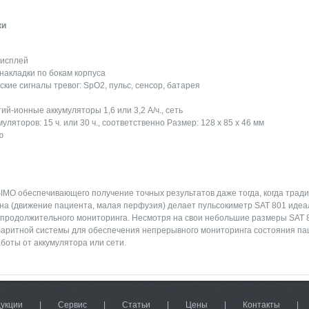
ки
исплей
акладки по бокам корпуса
ские сигналы тревог: SpO2, пульс, сенсор, батарея
ий-ионные аккумуляторы 1,6 или 3,2 А/ч., сеть
уляторов: 15 ч. или 30 ч., соответственно Размер: 128 x 85 x 46 мм
ю
MO обеспечивающего получение точных результатов даже тогда, когда трад
на (движение пациента, малая перфузия) делает пульсокиметр SAT 801 идеа
я продолжительного мониторинга. Несмотря на свои небольшие размеры SAT 
аритной системы для обеспечения непрерывного мониторинга состояния пац
боты от аккумулятора или сети.
дукции
|
Сервис
|
Статьи
|
Цены
|
Контакты
|