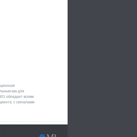
иционная
льным как для
801 обладает всеми
иента: с сигналами