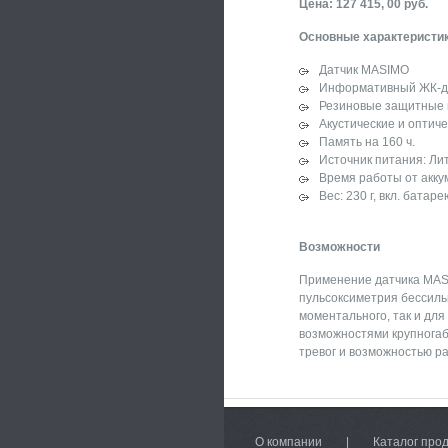
Цена: 127 415, 00 руб.
Основные характеристи
Датчик MASIMO
Информативный ЖК-д
Резиновые защитные н
Акустические и оптиче
Память на 160 ч.
Источник питания: Лит
Время работы от аккум
Вес: 230 г, вкл. батаре
Возможности
Применение датчика MASI
пульсоксиметрия бессиль
моментального, так и дл
возможностями крупногаб
тревог и возможностью ра
О компании
|
Каталог про