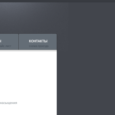
Ы
КОНТАКТЫ
айс лист
схема проезда
тным дисплеем
и насыщения