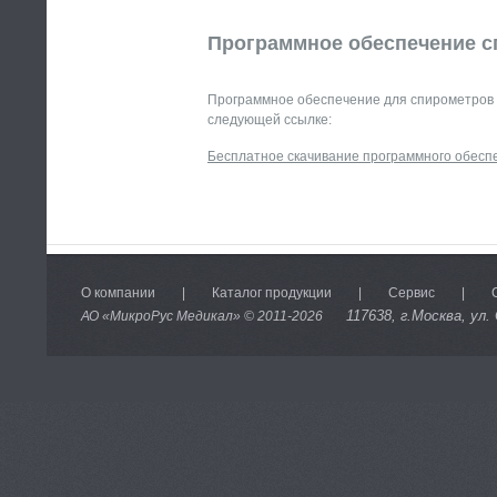
Программное обеспечение с
Программное обеспечение для спирометров 
следующей ссылке:
Бесплатное скачивание программного обесп
О компании
|
Каталог продукции
|
Сервис
|
117638
, г.Москва, ул.
АО «МикроРус Медикал» © 2011-
2026