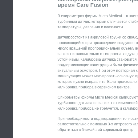
время Care Fusion
В спирометрах фирмы Micro Medical – в нас
турбинный датчик, который отличается стаб
температуры, давления и влажности.
Датчик состоит из акриловой трубки со своб
появляющийся при прохождении воздушного п
Число вращений пропорционально объему во
зависит исключительно от скорости воздуха,
устойчивым. Калибровка датчика становится
поддерживающие конструкции были физическ
визуальным осмотром. При этом повторная ка
манипуляция может маскировать основную п
которые нужно исправлять. Если произошло
калибровка прибора в сервисном центре.
Спирометры фирмы Micro Medical калибруютс
турбинного датчика не зависят от изменени
калибровка прибора не требуется, и калибро
При необходимости подтверждения точности
самостоятельно с помощью 3-х литрового ка
обратиться в ближайший сервисный центр.