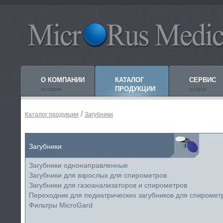
О КОМПАНИИ
КАТАЛОГ
СЕРВИС
ПРОДУКЦИИ
история
услуги
/
Каталог продукции
Загубники
Загубники
Загубники однонаправленные
Загубники для взрослых для спирометров
Загубники для газоанализаторов и спирометров
Переходник для педиатрических загубников для спиромет
Фильтры MicroGard