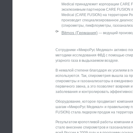
Medical принадлежит корпорации CARE F
эксклюзивным партнером CARE FUSION по
Medical (CARE FUSION) на территории Р
производит специализированное диагнос
(спирометры, пикфлоуметры, газоанализ
Bitmos (Германия)
— ведущий производ
Сотрудники «МикроРус Медикал» активно по
методики исследования ФВД с помощью спир
угарного газа в выдыхаемом воздухе.
В немалой степени благодаря их усилиям в п
используются. Так, спирометрия вышла за п
спирометры и газоанализаторы в ежедневной
первичного звена, а это позволяет вовремя 
заболевания и контролировать эффективнос
Оборудование, которое продвигает компания
шагам «МикроРус Медикал» и правильному п
FUSION) стала лидером продаж на территор
Результатом кропотливой работы компании 
стало внесение спирометров и газоанализат
всей России в 2009 году и в программу оснащ