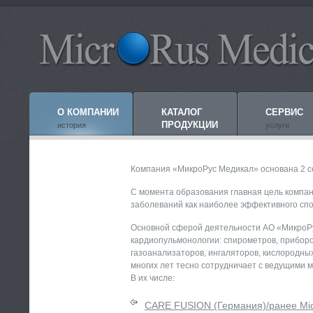
О КОМПАНИИ
КАТАЛОГ
СЕРВИС
ПРОДУКЦИИ
история
услуги
Компания «МикроРус Медикал» основана 2 се
С момента образования главная цель компан
заболеваний как наиболее эффективного спо
Основной сферой деятельности АО «МикроР
кардиопульмонологии: спирометров, приборо
газоанализаторов, ингаляторов, кислородны
многих лет тесно сотрудничает с ведущими
В их числе:
CARE FUSION (Германия)/ранее Mic