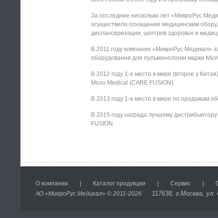
За последние несколько лет «МикроРус Меди
осуществила оснащение медицинским обору
диспансеризации, центров здоровья и медици
В 2011 году компания «МикроРус Медикал» з
оборудования для пульмонологии марки Micr
В 2012 году 1-е место в мире (второе у Кит
Micro Medical (CARE FUSION).
В 2013 году 1-е место в мире по продажам 
В 2015 году награда лучшему дистрибьютору
FUSION.
О компании
|
Каталог продукции
|
Сервис
|
117638
, г.Москва, ул.
АО «МикроРус Медикал» © 2011-
2026