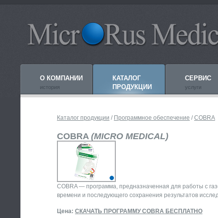
О КОМПАНИИ
КАТАЛОГ
СЕРВИС
ПРОДУКЦИИ
история
услуги
Каталог продукции
/
Программное обеспечение
/
COBRA
COBRA
(MICRO MEDICAL)
COBRA — программа, предназначенная для работы с газ
времени и последующего сохранения результатов исслед
Цена:
СКАЧАТЬ ПРОГРАММУ СOBRA БЕСПЛАТНО