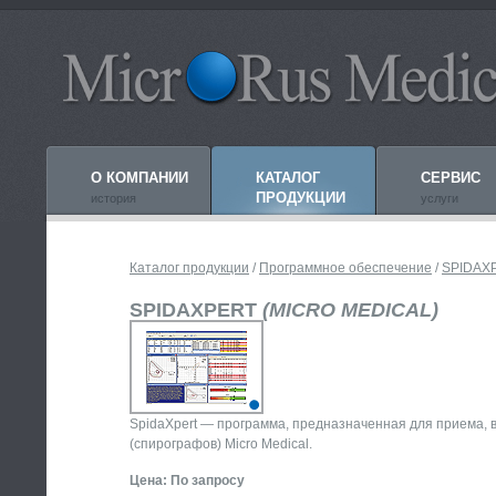
О КОМПАНИИ
КАТАЛОГ
СЕРВИС
ПРОДУКЦИИ
история
услуги
Каталог продукции
/
Программное обеспечение
/
SPIDAX
SPIDAXPERT
(MICRO MEDICAL)
SpidaXpert — программа, предназначенная для приема, 
(спирографов) Micro Medical.
Цена: По запросу