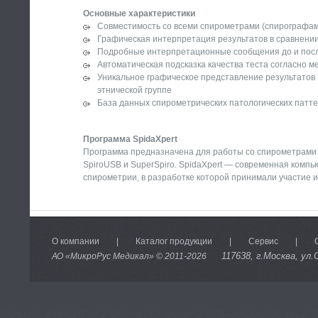
Основные характеристики
Совместимость со всеми спирометрами (спирографами)
Графическая интерпретация результатов в сравнении
Подробные интерпретационные сообщения до и пос
Автоматическая подсказка качества теста согласно
Уникальное графическое представление результатов F
этнической группе
База данных спирометрических патологических патте
Программа SpidaXpert
Программа предназначена для работы со спирометрами (с
SpiroUSB и SuperSpiro. SpidaXpert — современная комп
спирометрии, в разработке которой принимали участие 
О компании
|
Каталог продукции
|
Сервис
|
117638
, г.Москва, ул.
АО «МикроРус Медикал» © 2011-
2026