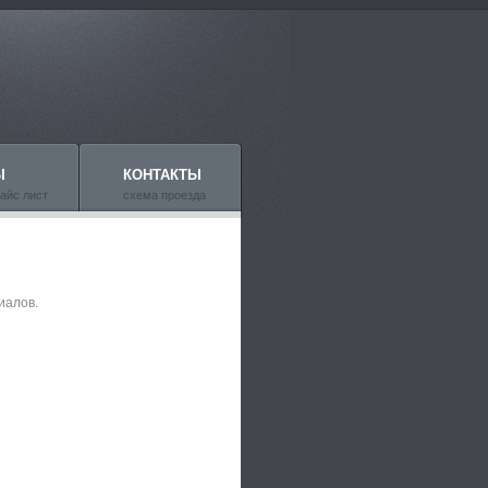
Ы
КОНТАКТЫ
айс лист
схема проезда
иалов.