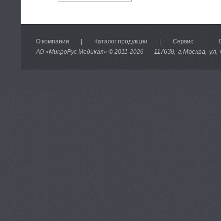
О компании
|
Каталог продукции
|
Сервис
|
117638
, г.Москва, ул.
АО «МикроРус Медикал» © 2011-
2026